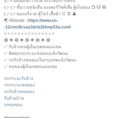
📦 > ปลอดภัยไว้ใจได้ จริงใจบริการครับ
👉 👉 ชั้นวางหนังสือ มอเตอร์ไซค์เสีย ตู้เก็บของ 📺 🐱 🎒
👉 👉 ของบริจาค ตู้โชว์ เสื้อผ้า 👚 👖 👤
🌏 Website :
https://www.xn-
-12cmc8cvaa3dcb2kbnp53a.com/
= = = = = = = = = = = = = = =
🔴 🔶 🔵 🔶 🔴 🔶 🔵 🔶 🔴
✅ รับจ้างขนตู้เย็นเขตหนองเเขม
✅ ติดต่อรถกระบะขนของแจ้งวัฒนะ
✅ รถรับจ้างขนของในกรุงเทพแจ้งวัฒนะ
✅ ขนของตู้เย็นเขตหนองเเขม
รถกระบะรับจ้าง
รถกระบะขนของ
รถรับจ้างขนของ
รับย้ายบ้าน
รถขนของ
สอบถามราคา