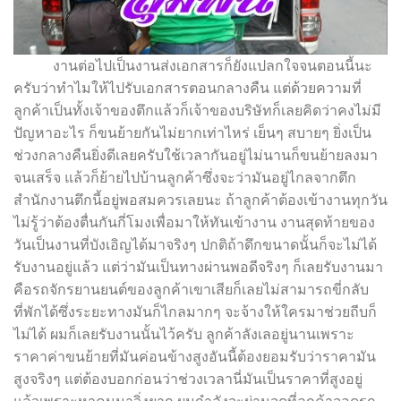
งานต่อไปเป็นงานส่งเอกสารก็ยังแปลกใจจนตอนนี้นะ
ครับว่าทำไมให้ไปรับเอกสารตอนกลางคืน แต่ด้วยความที่
ลูกค้าเป็นทั้งเจ้าของตึกแล้วก็เจ้าของบริษัทก็เลยคิดว่าคงไม่มี
ปัญหาอะไร ก็ขนย้ายกันไม่ยากเท่าไหร่ เย็นๆ สบายๆ ยิ่งเป็น
ช่วงกลางคืนยิ่งดีเลยครับใช้เวลากันอยู่ไม่นานก็ขนย้ายลงมา
จนเสร็จ แล้วก็ย้ายไปบ้านลูกค้าซึ่งจะว่ามันอยู่ไกลจากตึก
สำนักงานตึกนี้อยู่พอสมควรเลยนะ ถ้าลูกค้าต้องเข้างานทุกวัน
ไม่รู้ว่าต้องตื่นกันกี่โมงเพื่อมาให้ทันเข้างาน งานสุดท้ายของ
วันเป็นงานที่บังเอิญได้มาจริงๆ ปกติถ้าดึกขนาดนั้นก็จะไม่ได้
รับงานอยู่แล้ว แต่ว่ามันเป็นทางผ่านพอดีจริงๆ ก็เลยรับงานมา
คือรถจักรยานยนต์ของลูกค้าเขาเสียก็เลยไม่สามารถขี่กลับ
ที่พักได้ซึ่งระยะทางมันก็ไกลมากๆ จะจ้างให้ใครมาช่วยถีบก็
ไม่ได้ ผมก็เลยรับงานนั้นไว้ครับ ลูกค้าลังเลอยู่นานเพราะ
ราคาค่าขนย้ายที่มันค่อนข้างสูงอันนี้ต้องยอมรับว่าราคามัน
สูงจริงๆ แต่ต้องบอกก่อนว่าช่วงเวลานี่มันเป็นราคาที่สูงอยู่