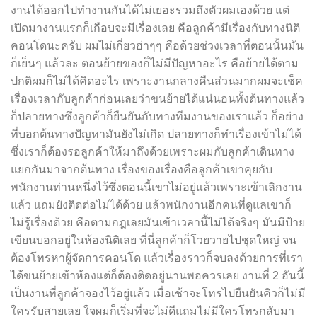
งานได้ออกไปทำงานกันได้ไม่เยอะรวมถึงตัวผมเองด้วย แต่
เปิดมางานแรกก็เกือบจะมีเรื่องเลย คือลูกค้ามีเรื่องกับทางนิติ
คอนโดนะครับ ผมไม่เกี่ยวฮ่าๆๆ คือด้วยช่วงเวลาที่ตอนนั้นมัน
ก็เย็นๆ แล้วละ ตอนย้ายของก็ไม่มีปัญหาอะไร คือย้ายได้ตาม
ปกติผมก็ไม่ได้คิดอะไร เพราะงานกลางคืนส่วนมากผมจะเช็ค
เรื่องเวลากับลูกค้าก่อนเลยว่าขนย้ายได้แน่นอนทั้งต้นทางแล้ว
ก็ปลายทางซึ่งลูกค้าก็ยืนยันกับทางทีมงานของเราแล้ว ก็อย่าง
ที่บอกต้นทางปัญหามันยังไม่เกิด ปลายทางก็ทำเรื่องเข้าไม่ได้
ซึ่งเราก็ต้องรอลูกค้าให้มาถึงด้วยเพราะผมกับลูกค้าเดินทาง
แยกกันมาจากต้นทาง เรื่องของเรื่องคือลูกค้าเขาคุยกับ
พนักงานท่านหนึ่งไว้ซึ่งตอนนี้เขาไม่อยู่แล้วเพราะเข้าเลิกงาน
แล้ว แถมยังติดต่อไม่ได้ด้วย แล้วพนักงานอีกคนที่ดูแลเขาก็
ไม่รู้เรื่องด้วย คือตามกฎเลยมันเข้าเวลานี้ไม่ได้จริงๆ มันมีป้าย
เขียนบอกอยู่ในห้องนิติเลย ที่นี่ลูกค้าก็โวยวายไปชุดใหญ่ จน
ต้องโทรหาผู้จัดการคอนโด แล้วเรื่องราวก็จบลงด้วยการที่เรา
ได้ขนย้ายเข้าห้องแต่ก็ต้องติดอยู่นานพอควรเลย งานที่ 2 อันนี้
เป็นงานที่ลูกค้าจองไว้อยู่แล้ว เมื่อเช้าจะโทรไปยืนยันคิวก็ไม่มี
ใครรับสายเลย ใจผมก็เริ่มที่จะไม่ดีแถมไม่มีใครโทรกลับมา