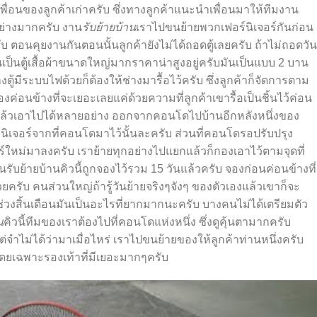
นเพื่อนของลูกค้าเก่าครับ ซึ่งทางลูกค้าแนะนำเพื่อนมาให้ทีมงาน
อย่างมากครับ งาน
รับย้ายบ้าน
เราไปขนย้ายพวกเฟอร์นิเจอร์กันก่อน
ับ ตอนคุยงานกันตอนนั้นลูกค้ายังไม่ได้ถอดตู้เลยครับ ถ้าไม่ถอดวัน
 มันเป็นตู้เสื้อผ้าขนาดใหญ่มากราคาน่าสูงอยู่ครับมันเป็นแบบ 2 บาน
้มีระบบไฟด้วยก็ต้องให้ช่างมารื้อไว้ครับ ซึ่งลูกค้าก็จัดการตาม
ของค่อนข้างที่จะเยอะเลยแค่ด้วยความที่ลูกค้าเขารื้อเป็นชิ้นไว้ค่อน
นแล้วเอาไปได้หลายอย่าง ออกจากคอนโดไปบ้านอีกหลังหนึ่งของ
์นิเจอร์จากที่คอนโดมาไว้นั้นละครับ ส่วนที่คอนโดรอปรับปรุง
ร์ใหม่มาลงครับ เราย้ายทุกอย่างไปแยกแล้วก็กองเอาไว้ตามจุดที่
นรับย้ายบ้านคิวนี้ถูกจองไว้รวม 15 วันแล้วครับ จองก่อนค่อนข้างที่
วยครับ คนส่วนใหญ่ถ้ารู้วันย้ายจริง
ๆ
จังๆ ของตัวเองแล้วเขาก็จะ
วงสิ้นเดือนมันเป็นอะไรที่ยากมากนะครับ บางคนไม่ได้เตรียมตัว
น
คิวนี้ทีมของเราต้องไปที่คอนโดแห่งหนึ่ง ซึ่งดูคุ้นตามากครับ
่จำไม่ได้ว่ามาเมื่อไหร่ เราไปขนย้ายของให้ลูกค้าท่านหนึ่งครับ
โดยเฉพาะรองเท้าที่มีเยอะมาก
ๆ
ครับ