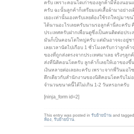
ครับ เพราะคอนโดเก่าของลูกค้ามีห้องนอนแย
ครับ ฉะนั้นลูกค้าก็เตรียมแค่เสื้อผ้ามาอย่าง
เยอะเท่านั้นเองครับเลยต้องใช้รถใหญ่มาขน
ได้นานอะไรเลยครับนานรอลูกค้านี่ละครับ คือ
ประเทศครับฝากเพื่อนดูซึ่งเป็นคนติดต่อปร
มันก็เป็นคอนโดใหญ่ครับ แต่มันอาจจะอยู่ชา
เลยเวลานัดไปเกือบ 1 ชั่วโมงครับกว่าลูกค้าจ
ของที่ถูกส่งตรงจากประเทศมาเลย จริง
ๆ
ลูกค
ส่งที่นิติคอนโดครับ ลูกค้าก็เลยให้เอาของขึ
เงินหลายต่อเลยละครับ เพราะจากพี่
วิ
นม
อ
ไ
ตึกเดียวกับสำนักงานของนิติคอนโดครับไม่อย
จำนวนขนาดนี้ได้ไม่เกิน 1-2 วันหรอกครับ
[ninja_form id=2]
This entry was posted in
รับย้ายบ้าน
and tagge
ห้อง
,
รับย้ายบ้าน
.