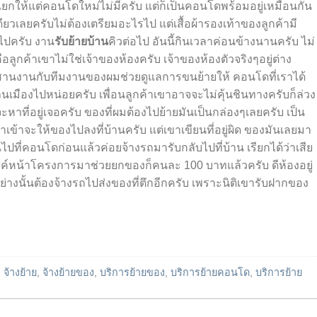
กให้แต่คอนโดใหม่ไม่มีครับ แต่ก็เป็นคอนโดพร้อมอยู่เหมือนกัน
เดียวเลยครับไม่ต้องเตรียมอะไรไป แต่เสื้อผ้ารองเท้าของลูกค้ามี
ไปครับ งาน
รับย้ายบ้าน
คิวต่อไป อันนี้กินเวลาค่อนข้างนานครับ ไม่
ลูกค้าเขาไม่ใช่เจ้าของห้องครับ เจ้าของห้องตัวจริง
ๆ
อยู่ต่าง
ะสานงานกับทีมงานของผมช่วยดูแลการขนย้ายให้ คอนโดที่เราได้
นเมืองไปหน่อยครับ เพื่อนลูกค้าเขาอาจจะไม่คุ้นชินทางครับก็ล่วง
ะหาที่อยู่เจอครับ ของที่ผมต้องไปย้ายมันเป็นกล่อง
ๆ
เลยครับ เป็น
้าเข้าจะให้ของไปลงที่บ้านครับ แต่เขาเขียนที่อยู่ผิด ของมันเลยมา
้นไปที่คอนโดก่อนแล้วค่อยจ้างรถมารับกลับไปที่บ้าน เรียกได้ว่าเสีย
ซ
ค์
หน้าโครงการมาช่วยยกของก็คนละ 100 บาทแล้วครับ ดีห้องอยู่
่างนั้นต้องจ้างรถไปส่งของที่ตึกอีกครับ เพราะนิติเขารับฝากของ
d
จ้างย้าย
,
จ้างย้ายของ
,
บริการย้ายของ
,
บริการย้ายคอนโด
,
บริการย้าย