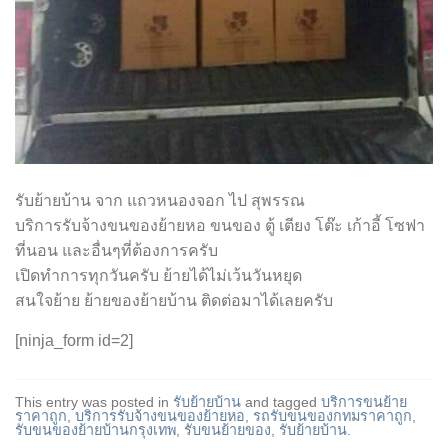
รับย้ายบ้าน จาก แถวหนองจอก ไป สุพรรณ
บริการรับจ้างขนของย้ายหอ ขนของ ตู้ เตียง โต๊ะ เก้าอี้ โซฟา
ที่นอน และอื่นๆที่ต้องการครับ
เปิดทำการทุกวันครับ ย้ายได้ไม่เว้นวันหยุด
สนใจย้าย ย้ายของย้ายบ้าน ติดต่อมาได้เลยครับ
[ninja_form id=2]
This entry was posted in
รับย้ายบ้าน
and tagged
บริการขนย้าย
ราคาถูก
,
บริการรับจ้างขนของย้ายหอ
,
รถรับขนของกทมราคาถูก
,
รับขนของย้ายบ้านกรุงเทพ
,
รับขนย้ายของ
,
รับย้ายบ้าน
.