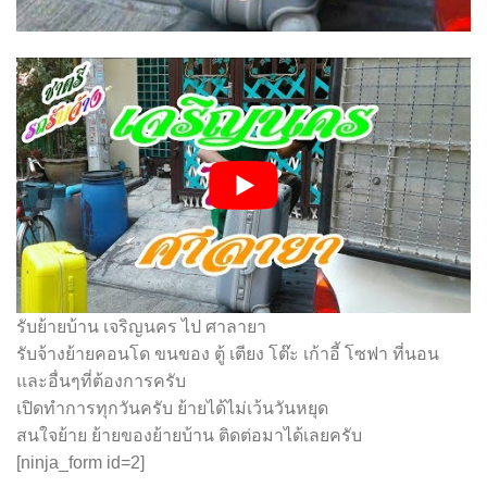
รับย้ายบ้าน เจริญนคร ไป ศาลายา
รับจ้างย้ายคอนโด ขนของ ตู้ เตียง โต๊ะ เก้าอี้ โซฟา ที่นอน
และอื่นๆที่ต้องการครับ
เปิดทำการทุกวันครับ ย้ายได้ไม่เว้นวันหยุด
สนใจย้าย ย้ายของย้ายบ้าน ติดต่อมาได้เลยครับ
[ninja_form id=2]