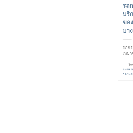
รถ
บริ
ของ
บาง
รถกร
เหมา
|
TA
ขนของย
กระบะ