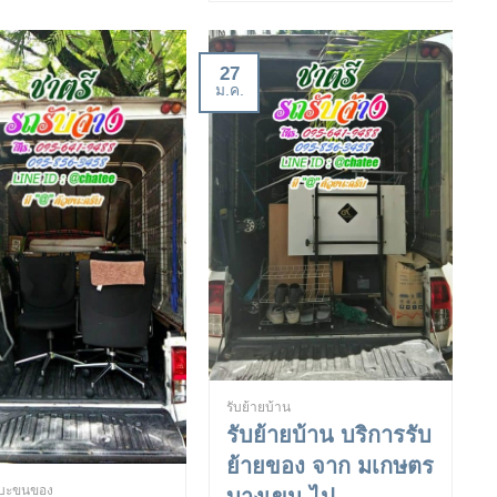
27
ม.ค.
รับย้ายบ้าน
รับย้ายบ้าน บริการรับ
ย้ายของ จาก มเกษตร
บะขนของ