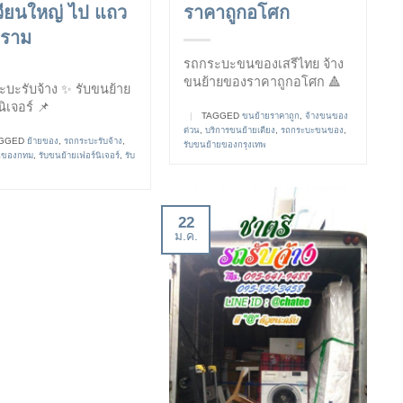
วียนใหญ่ ไป แถว
ราคาถูกอโศก
งราม
รถกระบะขนของเสรีไทย จ้าง
ขนย้ายของราคาถูกอโศก 🔺
บะรับจ้าง ✨ รับขนย้าย
นิเจอร์ 📌
|
TAGGED
ขนย้ายราคาถูก
,
จ้างขนของ
ด่วน
,
บริการขนย้ายเตียง
,
รถกระบะขนของ
,
GGED
ย้ายของ
,
รถกระบะรับจ้าง
,
รับขนย้ายของกรุงเทพ
นของกทม
,
รับขนย้ายเฟอร์นิเจอร์
,
รับ
22
ม.ค.