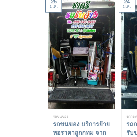
25
24
ม.ค.
ม.ค.
รถขนของ
รถกระบ
รถขนของ บริการย้าย
รถก
หอราคาถูกกทม จาก
รับ