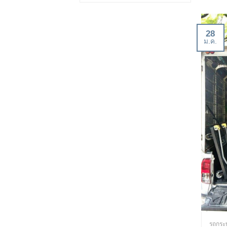
28
ม.ค.
รถกระ