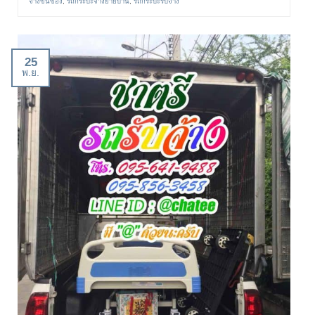
จ้างขนของ
,
รถกระบะจ้างย้ายบ้าน
,
รถกระบะรับจ้าง
25
พ.ย.