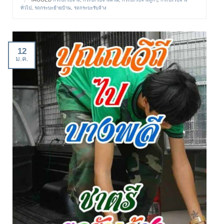
ทั่วไป
,
รถกระบะย้ายบ้าน
,
รถกระบะรับจ้าง
12
ม.ค.