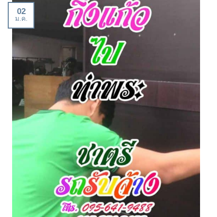
02
ม.ค.