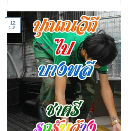
12
ม.ค.