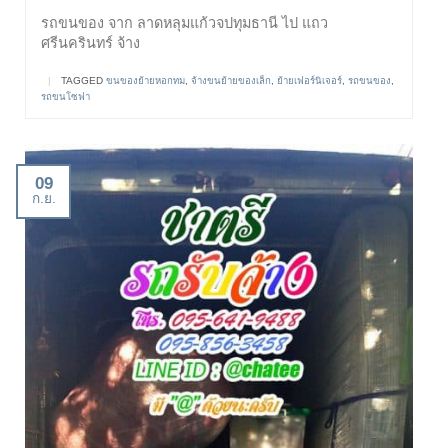
รถขนของ จาก ลาดหลุมแก้วจปทุมธานี ไป แถว
ศรีนครินทร์ จ้าง
|
TAGGED
ขนของย้ายหอกทม
,
จ้างขนย้ายของเล็ก
,
ย้ายเฟอร์นิเจอร์
,
รถขนของ
,
รถขนโซฟา
09
ก.ย.