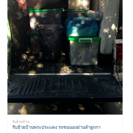
รับย้ายบ้าน
รับย้ายบ้านพระประแดง รถขนนองย่านลำลูกกา