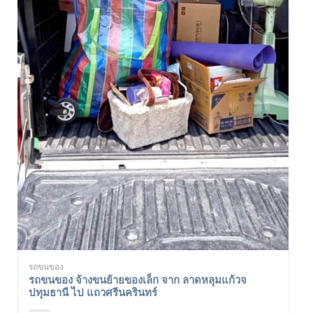
รถขนของ
รถขนของ จ้างขนย้ายของเล็ก จาก ลาดหลุมแก้วจ
ปทุมธานี ไป แถวศรีนครินทร์