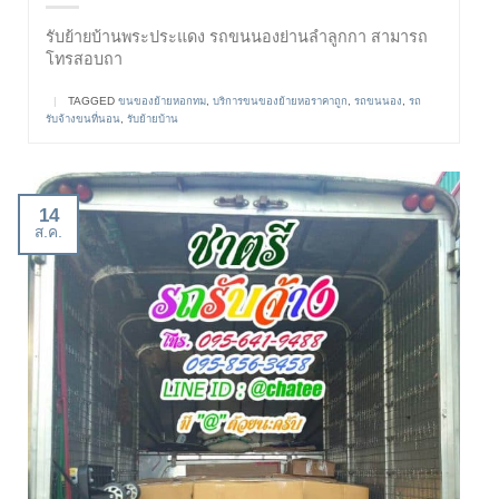
รับย้ายบ้านพระประแดง รถขนนองย่านลำลูกกา สามารถ
โทรสอบถา
|
TAGGED
ขนของย้ายหอกทม
,
บริการขนของย้ายหอราคาถูก
,
รถขนนอง
,
รถ
รับจ้างขนที่นอน
,
รับย้ายบ้าน
14
ส.ค.