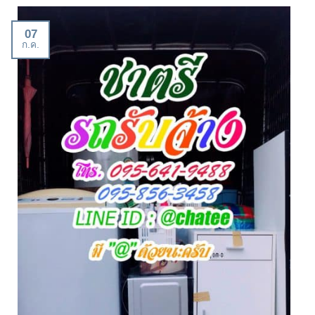
07
ก.ค.