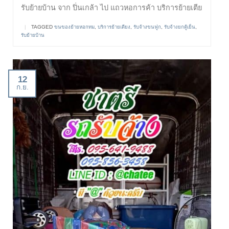
รับย้ายบ้าน จาก ปิ่นเกล้า ไป แถวหอการค้า บริการย้ายเตีย
|
TAGGED
ขนของย้ายหอกทม
,
บริการย้ายเตียง
,
รับจ้างขนฟูก
,
รับจ้างยกตู้เย็น
,
รับย้ายบ้าน
12
ก.ย.