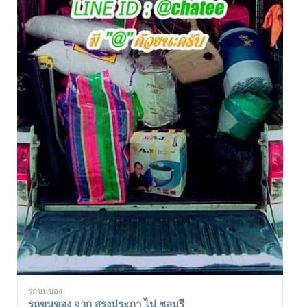
รถขนของ
รถขนของ จาก สรงประภา ไป ชลบุรี