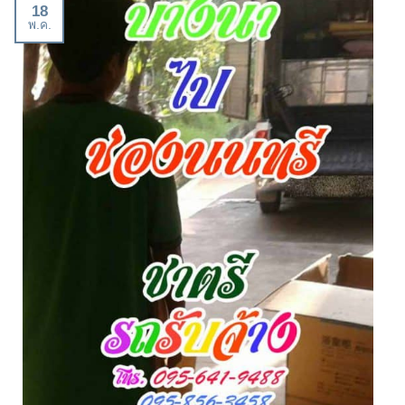
18
พ.ค.