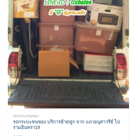
รถกระบะขนของ
รถกระบะขนของ บริการย้ายฟูก จาก แถวอนุสาวรีย์ ไป
รามอินทรา19