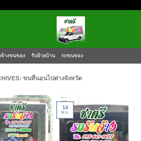
บจ้างขนของ
รับย้ายบ้าน
รถขนของ
CHIVES:
ขนที่นอนไปต่างจังหวัด
14
พ.ย.