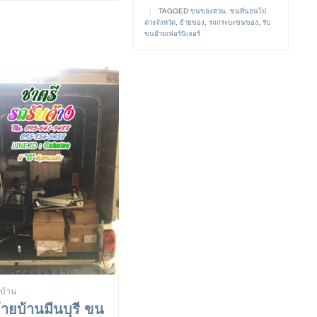
|
TAGGED
ขนของด่วน
,
ขนที่นอนไป
ต่างจังหวัด
,
ย้ายของ
,
รถกระบะขนของ
,
รับ
ขนย้ายเฟอร์นิเจอร์
ยบ้าน
้ายบ้านมีนบุรี ขน