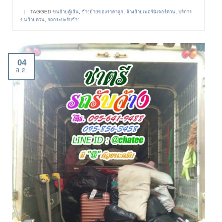
|
TAGGED
ขนย้ายตู้เย็น
,
จ้างย้ายของราคาถูก
,
จ้างย้ายเฟอร์นิเจอร์ด่วน
,
บริการ
ขนย้ายด่วน
,
รถกระบะรับจ้าง
04
ส.ค.