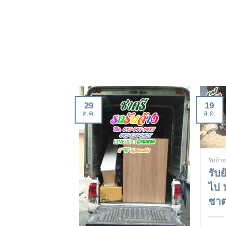
29
19
ต.ค.
ส.ค.
รับย้า
รับ
ไป 
ชาตร