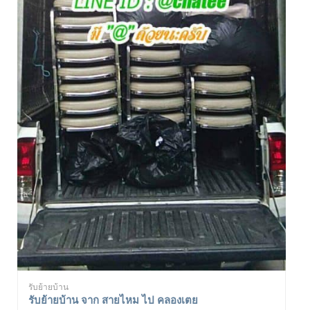
รับย้ายบ้าน
รับย้ายบ้าน จาก สายไหม ไป คลองเตย