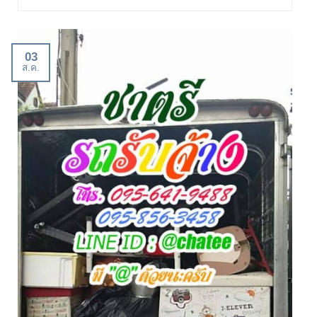
03
ส.ค.