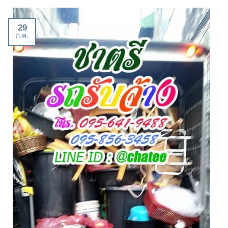
29
ก.ค.