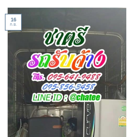
16
ก.ย.