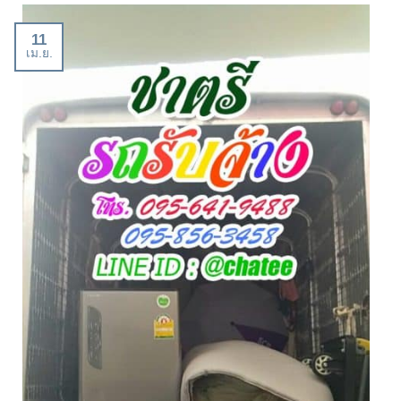
11
เม.ย.