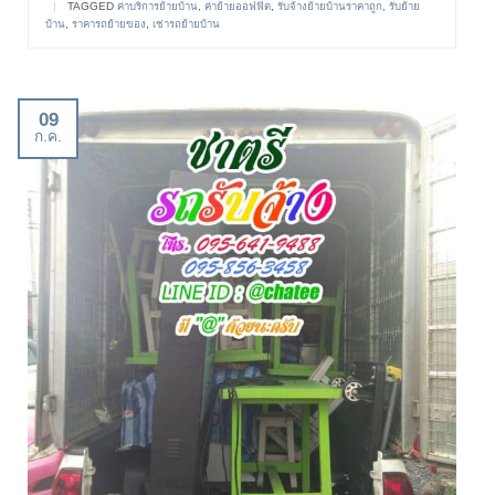
|
TAGGED
ค่าบริการย้ายบ้าน
,
ค่าย้ายออฟฟิต
,
รับจ้างย้ายบ้านราคาถูก
,
รับย้าย
บ้าน
,
ราคารถย้ายของ
,
เช่ารถย้ายบ้าน
09
ก.ค.