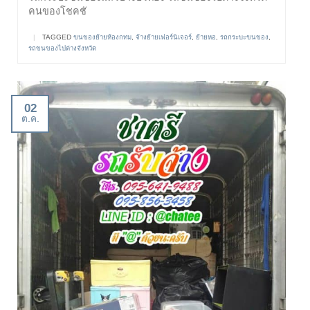
คนของโชคชั
|
TAGGED
ขนของย้ายห้องกทม
,
จ้างย้ายเฟอร์นิเจอร์
,
ย้ายหอ
,
รถกระบะขนของ
,
รถขนของไปต่างจังหวัด
02
ต.ค.