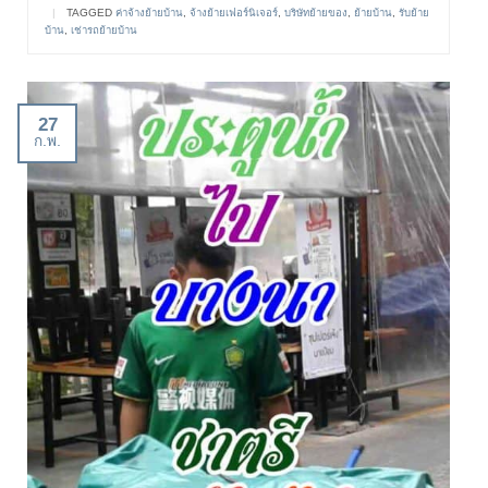
|
TAGGED
ค่าจ้างย้ายบ้าน
,
จ้างย้ายเฟอร์นิเจอร์
,
บริษัทย้ายของ
,
ย้ายบ้าน
,
รับย้าย
บ้าน
,
เช่ารถย้ายบ้าน
27
ก.พ.