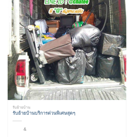
รับย้ายบ้าน
รับย้ายบ้านบริการด่วนพิเศษสุดๆ
&