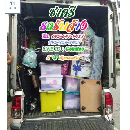
11
เม.ย.