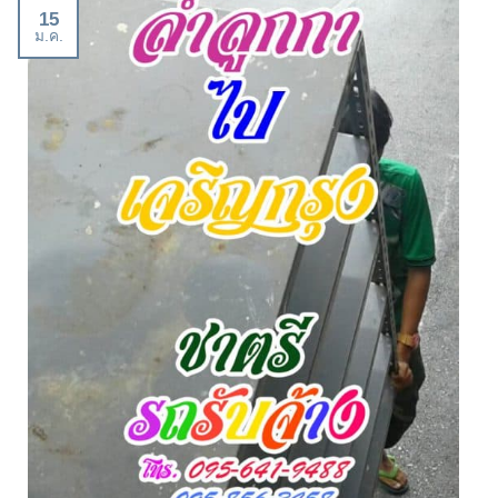
15
ม.ค.