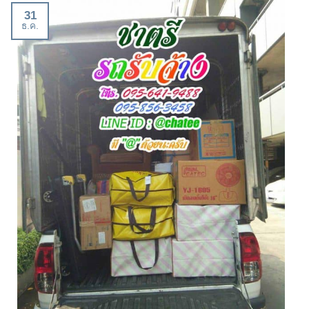
31
ธ.ค.