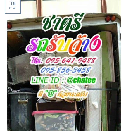
19
ก.พ.