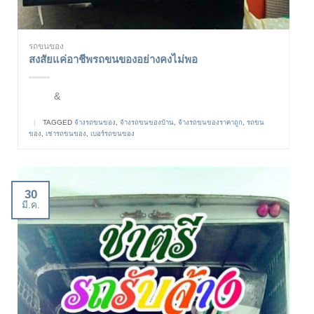
รถขนของ
สงสัยแค่อาชีพรถขนของอย่างคงไม่พอ
&
|
TAGGED
จ้างรถขนของ
,
จ้างรถขนของบ้าน
,
จ้างรถขนของราคาถูก
,
รถขน
ของ
,
เช่ารถขนของ
,
เบอร์รถขนของ
30
มี.ค.