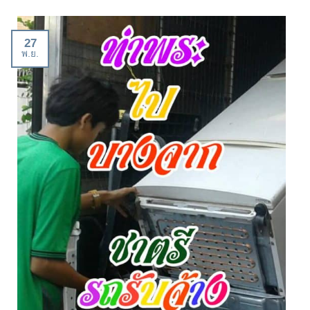
27
พ.ย.