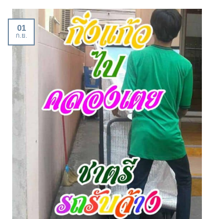
01
ก.ย.