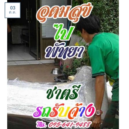
03
ต.ค.