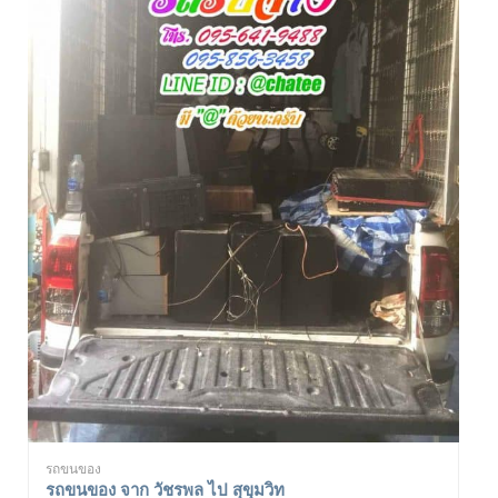
รถขนของ
รถขนของ จาก วัชรพล ไป สุขุมวิท