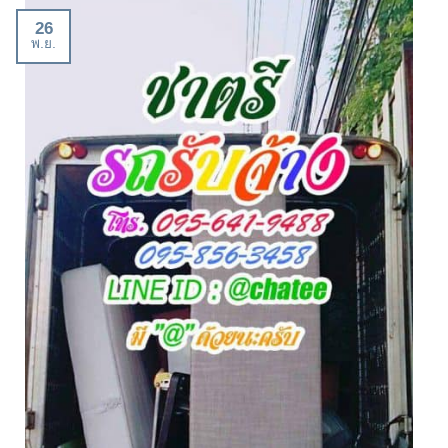
26
พ.ย.