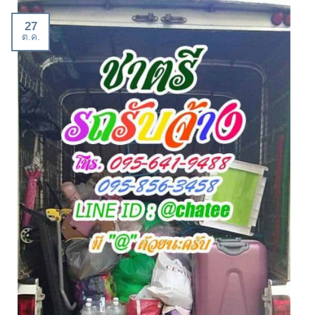
27
ต.ค.