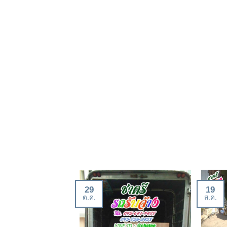
29
19
ต.ค.
ส.ค.