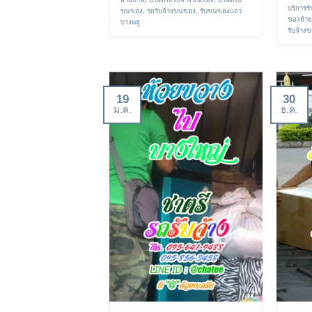
บริการร
ขนของ
,
รถรับจ้างขนของ
,
รับขนของแถว
ของย้าย
บางพลู
รับจ้าง
19
30
ม.ค.
ธ.ค.