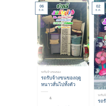
06
02
ธ.ค.
ธ.ค.
รถรับจ้างขนของ
รถรับจ้างขนของฤดู
หนาวสั่นไปทั้งตัว
รถรับ
&
รถร