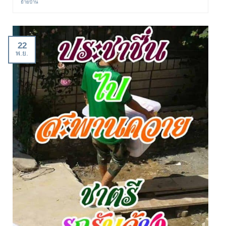
ย้ายบ้าน
22
พ.ย.