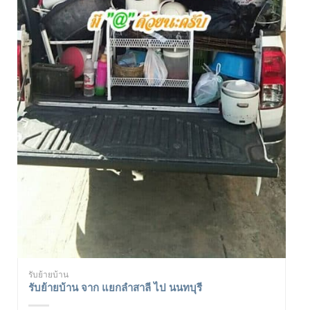
รับย้ายบ้าน
รับย้ายบ้าน จาก แยกลำสาลี ไป นนทบุรี