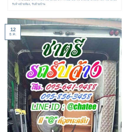
รับจ้างย้ายห้อง
,
รับย้ายบ้าน
12
ธ.ค.