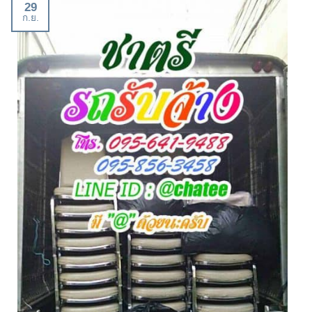
29
ก.ย.