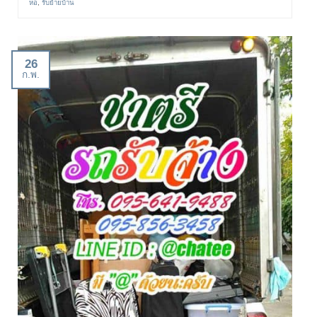
หอ
,
รับย้ายบ้าน
26
ก.พ.