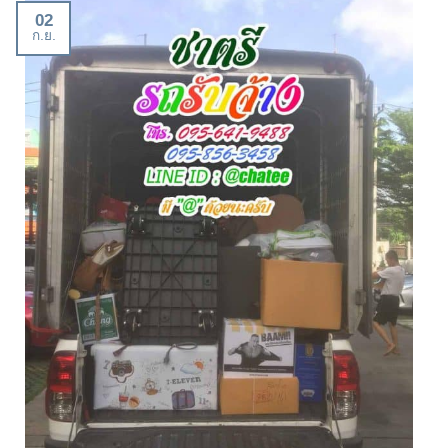
02
ก.ย.