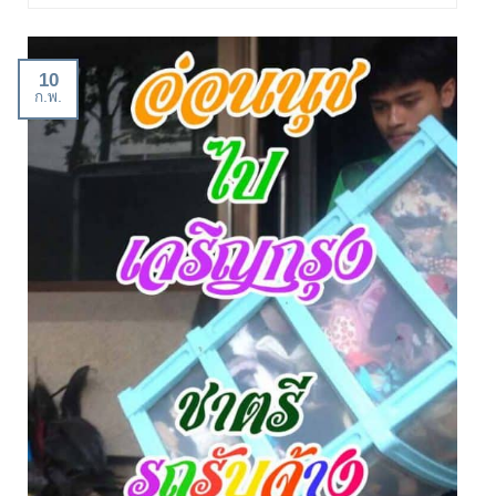
10
ก.พ.