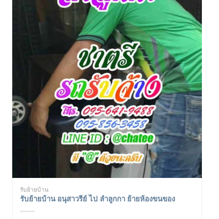
รับย้ายบ้าน
รับย้ายบ้าน อนุสาวรีย์ ไป ลำลูกกา ย้ายห้องขนของ