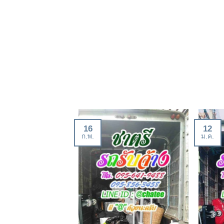
16
12
ก.พ.
ม.ค.