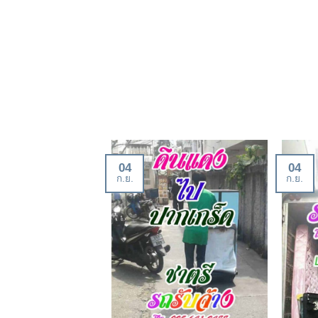
04
04
ก.ย.
ก.ย.