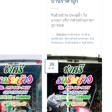
บ้านราคาถูก
รับย้ายบ้าน ประตูน้ำ ไป
บางนา บริการย้ายบ้านราคา
ถูก ขนข
|
TAGGED
จ้างย้ายของ
,
จ้างย้าย
เฟอร์นิเจอร์
,
บริการย้ายบ้านราคาถูก
,
ย้าย
บ้านขนของ
,
ย้ายบ้านรับจ้าง
,
รับย้ายบ้าน
26
ต.ค.