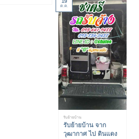
19
ต.ค.
รับย้ายบ้าน
รับย้ายบ้าน จาก
วุฒากาศ ไป ดินแดง