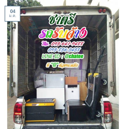
04
ม.ค.