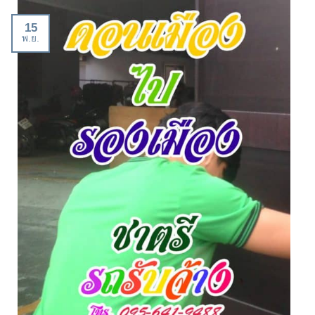
15
พ.ย.