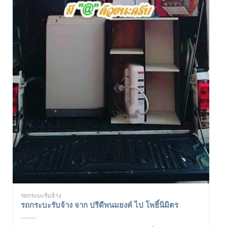
รถกระบะรับจ้าง
รถกระบะรับจ้าง จาก ปรีดีพนมยงค์ ไป โพธิ์นิมิตร