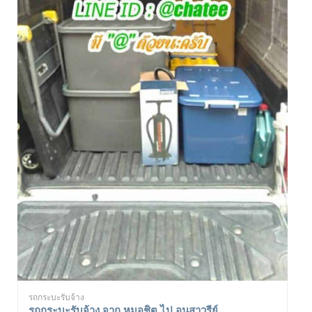
รถกระบะรับจ้าง
รถกระบะรับจ้าง จาก หมอชิต ไป อนุสาวรีย์