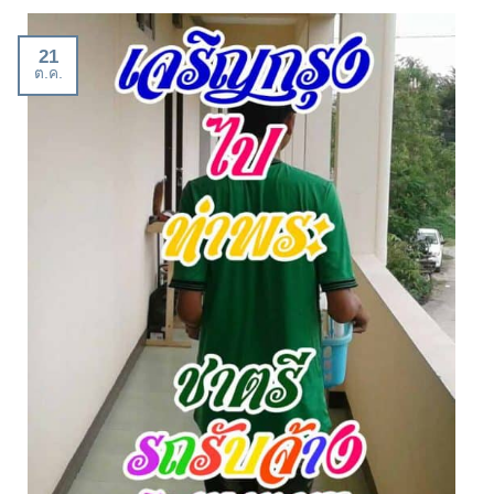
21
ต.ค.