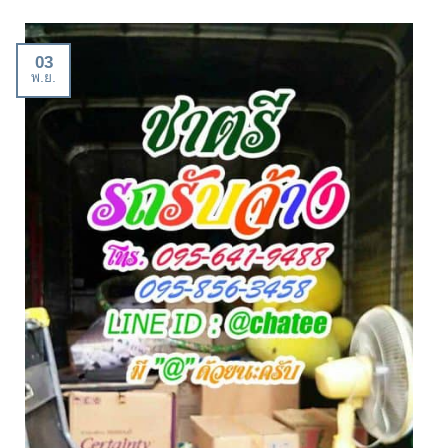
03
พ.ย.