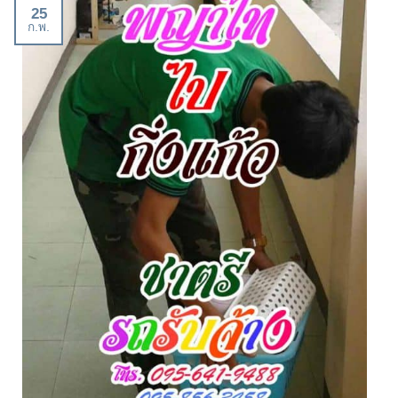
25
ก.พ.