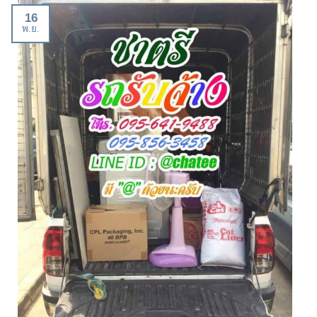
16
พ.ย.