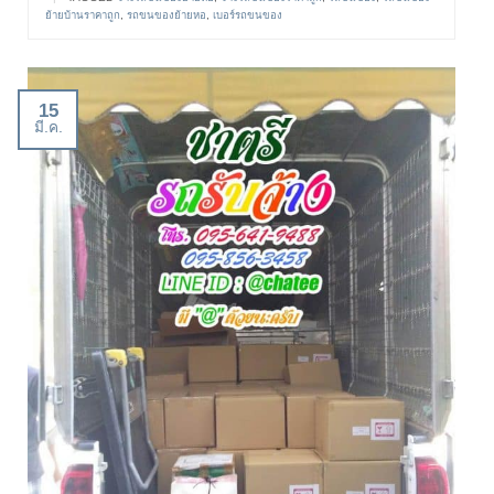
ย้ายบ้านราคาถูก
,
รถขนของย้ายหอ
,
เบอร์รถขนของ
15
มี.ค.