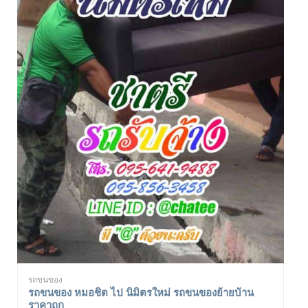
รถขนของ
รถขนของ หมอชิต ไป นิมิตรใหม่ รถขนของย้ายบ้าน
ราคาถูก