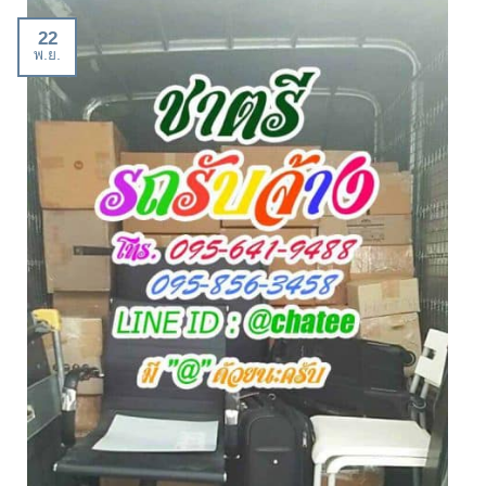
22
พ.ย.