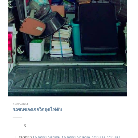
รถขนของ
รถขนของเจอวิกฤตไฟดับ
&
|
TAGGED
จ้างรถขนของย้ายหอ
,
จ้างรถขนของราคาถูก
,
รถขนของ
,
รถขนของ