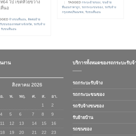
วิท64 ไป เขตห้วยขวาง
|
TAGGED
กระบะย้ายของ
,
ขนย้าย
ที่นอนราคาถูก
,
รถกระบะขนของ
,
รถรับจ้าง
ที่นอ
กรุงเทพปริมณฑล
,
รับขนที่นอน
GGED
จ้างขนที่นอน
,
ติดต่อย้าย
รับขนของกทมต่างจังหวัด
,
รถรับจ้าง
,
รับขนที่นอน
ินงาน
บริการทั้งหมดของรถกระบะรับจ้
รถกระบะรับจ้าง
สิงหาคม 2026
รถกระบะขนของ
อ.
พ.
พฤ.
ศ.
ส.
อา.
1
2
รถรับจ้างขนของ
4
5
6
7
8
9
รับย้ายบ้าน
11
12
13
14
15
16
รถขนของ
18
19
20
21
22
23