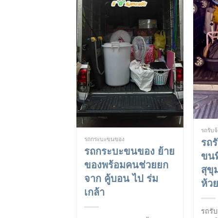
รถรับ
รถกระบะขนของ
รถร
รถกระบะขนของ ย้าย
ขนท
ของพร้อมคนช่วยยก
สุข
จาก คู้บอน ไป ร่ม
ห้ว
เกล้า
รถรั