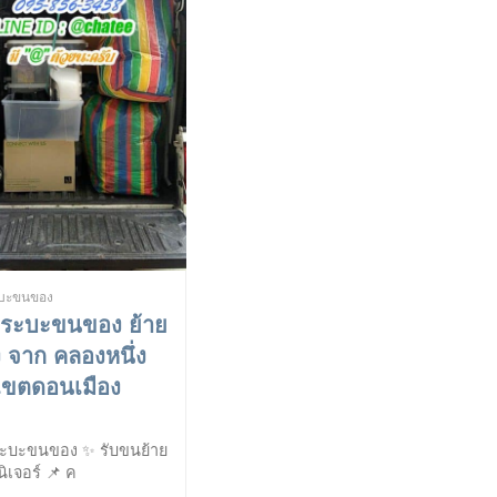
บะขนของ
ระบะขนของ ย้าย
 จาก คลองหนึ่ง
เขตดอนเมือง
ะบะขนของ ✨ รับขนย้าย
นิเจอร์ 📌 ค