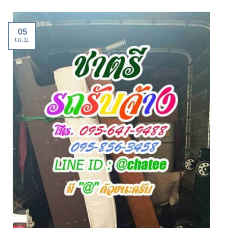
05
เม.ย.