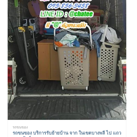
รถขนของ
รถขนของ บริการรับย้ายบ้าน จาก ในเขตบางพลี ไป แถว