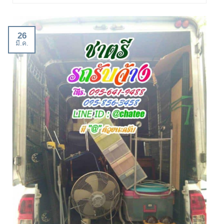
26
มี.ค.