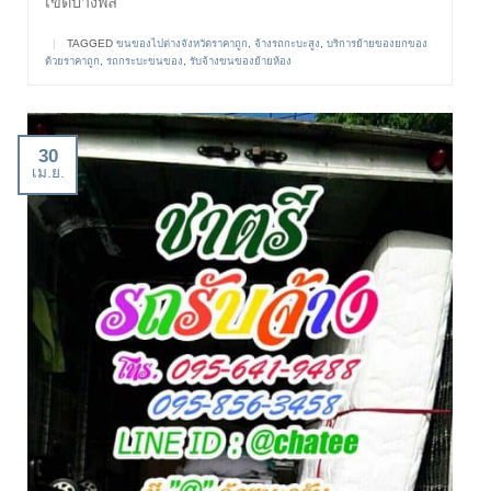
เขตบางพลี
|
TAGGED
ขนของไปต่างจังหวัดราคาถูก
,
จ้างรถกะบะสูง
,
บริการย้ายของยกของ
ด้วยราคาถูก
,
รถกระบะขนของ
,
รับจ้างขนของย้ายห้อง
30
เม.ย.