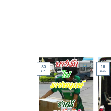
30
16
ธ.ค.
ธ.ค.