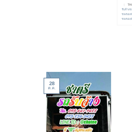
|
TA
รับจ้าง
ขนของทั
ขนของย้
28
ต.ค.