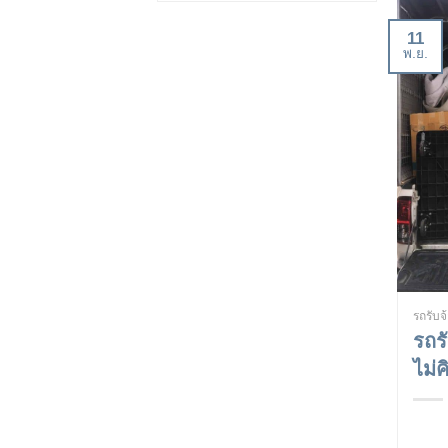
11
พ.ย.
รถรับ
รถร
ไม่ค