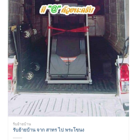
รับย้ายบ้าน
รับย้ายบ้าน จาก สาทร ไป พระโขนง