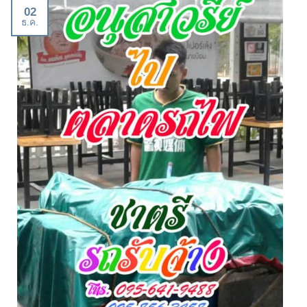
02
ธ.ค.