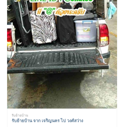
รับย้ายบ้าน
รับย้ายบ้าน จาก เจริญนคร ไป วงศ์สว่าง