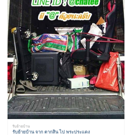
รับย้ายบ้าน
รับย้ายบ้าน จาก ตากสิน ไป พระประแดง