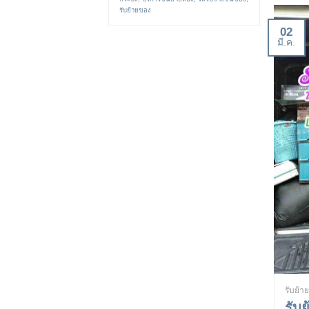
รับย้ายของ
02
มี.ค.
รับย้า
รับ