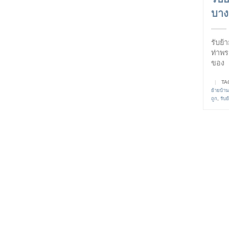
บาง
รับย้
ท่าพ
ของ
|
TA
ย้ายบ้าน
ถูก
,
รับ