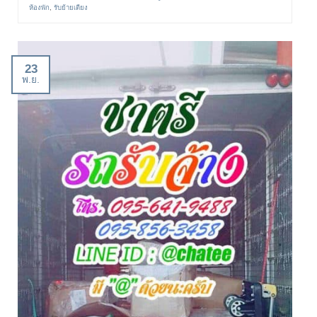
ห้องพัก
,
รับย้ายเตียง
23
พ.ย.