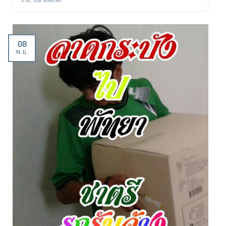
บ้าน
,
รับย้ายห้องพัก
08
พ.ย.