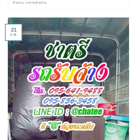
ย้ายบ้าน
,
ราคารถย้ายบ้าน
21
ก.พ.