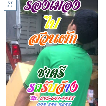
07
ต.ค.