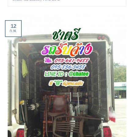
12
ก.พ.