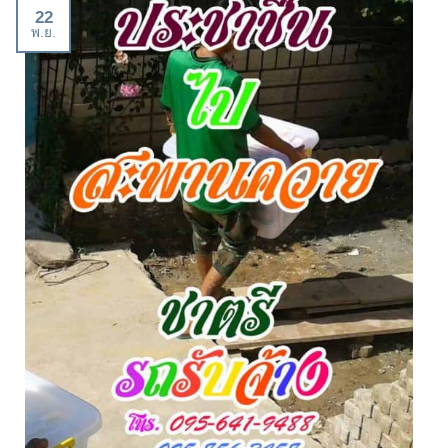
22
พ.ย.