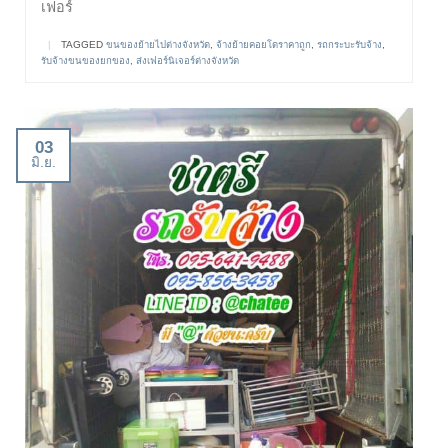
เฟอร์
|
TAGGED
ขนของย้ายไปต่างจังหวัด
,
จ้างย้ายคอยโดราคาถูก
,
รถกระบะรับจ้าง
,
รับจ้างขนของยกของ
,
ส่งเฟอร์นิเจอร์ต่างจังหวัด
03
มิ.ย.