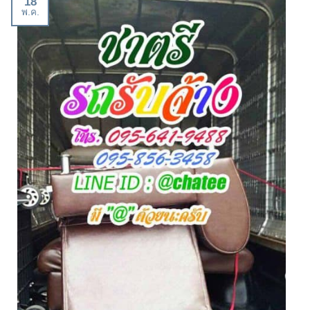
18
พ.ค.