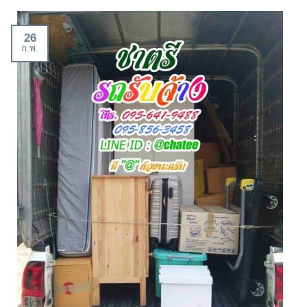
26
ก.พ.