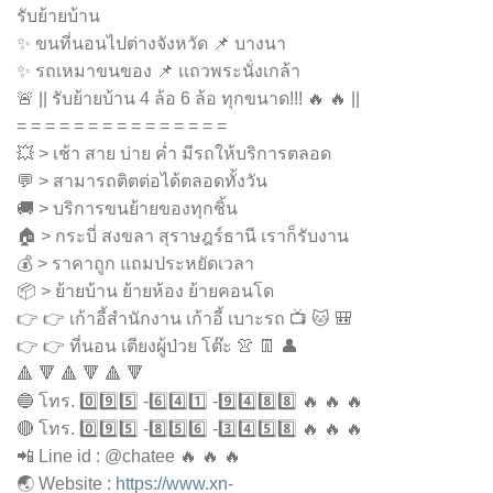
รับย้ายบ้าน
✨ ขนที่นอนไปต่างจังหวัด 📌 บางนา
✨ รถเหมาขนของ 📌 เเถวพระนั่งเกล้า
🚨 || รับย้ายบ้าน 4 ล้อ 6 ล้อ ทุกขนาด!!! 🔥 🔥 ||
= = = = = = = = = = = = = = =
💥 > เช้า สาย บ่าย ค่ำ มีรถให้บริการตลอด
💬 > สามารถติตต่อได้ตลอดทั้งวัน
🚚 > บริการขนย้ายของทุกชิ้น
🏠 > กระบี่ สงขลา สุราษฎร์ธานี เราก็รับงาน
💰 > ราคาถูก แถมประหยัดเวลา
📦 > ย้ายบ้าน ย้ายห้อง ย้ายคอนโด
👉 👉 เก้าอี้สำนักงาน เก้าอี้ เบาะรถ 📺 🐱 🎒
👉 👉 ที่นอน เตียงผู้ป่วย โต๊ะ 👚 👖 👤
🔺 🔻 🔺 🔻 🔺 🔻
🔵 โทร. 0️⃣9️⃣5️⃣ -6️⃣4️⃣1️⃣ -9️⃣4️⃣8️⃣8️⃣ 🔥 🔥 🔥
🔴 โทร. 0️⃣9️⃣5️⃣ -8️⃣5️⃣6️⃣ -3️⃣4️⃣5️⃣8️⃣ 🔥 🔥 🔥
📲 Line id : @chatee 🔥 🔥 🔥
🌏 Website :
https://www.xn-