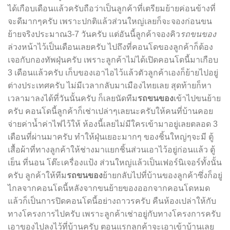
ได้เกือบเดือนแล้วครับถือว่าเป็นลูกค้าที่เตรียมย้ายค่อนข้างที่
จะดีมาก
ๆ
ครับ เพราะปกติแล้วส่วนใหญ่เลยก็จะจองก่อนขน
ย้ายจริงประมาณ3-7 วันครับ แต่อันนี้ลูกค้าจองคิว
รถขนของ
ล่วงหน้าไว้เป็นเดือนเลยครับ ไปถึงที่คอนโดของลูกค้าก็ต้อง
เจอกับกองทัพฝุ่นครับ เพราะลูกค้าไม่ได้เปิดคอนโดนี้มาเกือบ
3 เดือนแล้วครับ เก็บของเอาไอไว้แล้วตัวลูกค้าเองก็ย้ายไปอยู่
ต่างประเทศครับ ไม่มีเวลากลับมาเมืองไทยเลย สุดท้ายก็หา
เวลามาลงได้ที่วันนั้นครับ ก็เลยนัดทีม
รถขนของ
เข้าไปขนย้าย
ครับ คอนโดนี้ลูกค้าก็เช่าเปล่า
ๆ
เลยนะครับให้คนที่บ้านคอย
จ่ายค่าน้ำค่าไฟไว้ให้ ห้องนี้เลยไม่มีใครเข้ามาอยู่เลยตลอด 3
เดือนที่ผ่านมาครับ ทำให้ฝุ่นเยอะมากๆ ของชิ้นใหญ่
ๆ
จะมี ตู้
เสื้อผ้าที่ทางลูกค้าให้ช่างมาแยกชิ้นส่วนเอาไว้อยู่ก่อนแล้ว ตู้
เย็น ที่นอน โต๊ะเครื่องแป้ง ส่วนใหญ่แล้วเป็นเฟอร์นิเจอร์ทั้งนั้น
ครับ ลูกค้าให้ทีม
รถขนของ
ย้ายกลับไปที่บ้านของลูกค้าซึ่งก็อยู่
ไกลจากคอนโดนี้หลังจากขนย้ายของออกจากคอนโดหมด
แล้วก็เป็นการปิดคอนโดนี้อย่างถาวรครับ คืนห้องเปล่าให้กับ
ทางโครงการไปครับ เพราะลูกค้าเช่าอยู่กับทางโครงการครับ
เอาของไปลงไว้ที่บ้านครับ ตอนแรกลูกค้าจะเอาเข้าบ้านเลย