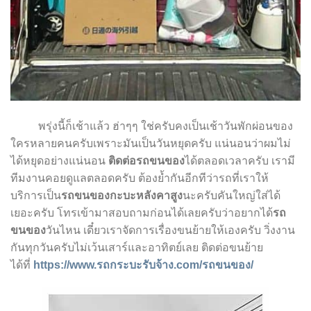
พรุ่งนี้ก็เช้าแล้ว ฮ่าๆๆ ใช่ครับคงเป็นเช้าวันพักผ่อนของ
ใครหลายคนครับเพราะมันเป็นวันหยุดครับ แน่นอนว่าผมไม่
ได้หยุดอย่างแน่นอน
ติดต่อรถขนของ
ได้ตลอดเวลาครับ เรามี
ทีมงานคอยดูแลตลอดครับ ต้องย้ำกันอีกทีว่ารถที่เราให้
บริการเป็น
รถขนของ
กะบะ
หลังคาสูง
นะครับคันใหญ่ใส่ได้
เยอะครับ โทรเข้ามาสอบถามก่อนได้เลยครับว่าอยากได้
รถ
ขนของ
วันไหน เดี๋ยวเราจัดการเรื่องขนย้ายให้เองครับ วิ่งงาน
กันทุกวันครับไม่เว้นเสาร์และอาทิตย์เลย ติดต่อขนย้าย
ได้ที่
https://www.รถกระบะรับจ้าง.com/รถขนของ/