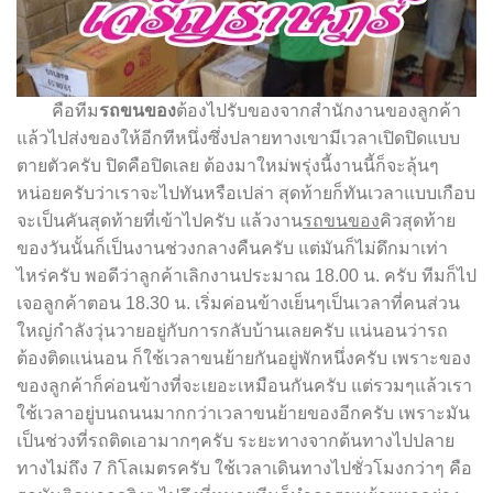
คือทีม
รถขนของ
ต้องไปรับของจากสำนักงานของลูกค้า
แล้วไปส่งของให้อีกทีหนึ่งซึ่งปลายทางเขามีเวลาเปิดปิดแบบ
ตายตัวครับ ปิดคือปิดเลย ต้องมาใหม่พรุ่งนี้งานนี้ก็จะลุ้น
ๆ
หน่อยครับว่าเราจะไปทันหรือเปล่า สุดท้ายก็ทันเวลาแบบเกือบ
จะเป็นคันสุดท้ายที่เข้าไปครับ แล้วงาน
รถขนของ
คิวสุดท้าย
ของวันนั้นก็เป็นงานช่วงกลางคืนครับ แต่มันก็ไม่ดึกมาเท่า
ไหร่ครับ พอดีว่าลูกค้าเลิกงานประมาณ 18.00 น. ครับ ทีมก็ไป
เจอลูกค้าตอน 18.30 น. เริ่มค่อนข้างเย็น
ๆ
เป็นเวลาที่คนส่วน
ใหญ่กำลังวุ่นวายอยู่กับการกลับบ้านเลยครับ แน่นอนว่ารถ
ต้องติดแน่นอน ก็ใช้เวลาขนย้ายกันอยู่พักหนึ่งครับ เพราะของ
ของลูกค้าก็ค่อนข้างที่จะเยอะเหมือนกันครับ แต่รวม
ๆ
แล้วเรา
ใช้เวลาอยู่บนถนนมากกว่าเวลาขนย้ายของอีกครับ เพราะมัน
เป็นช่วงที่รถติดเอามาก
ๆ
ครับ ระยะทางจากต้นทางไปปลาย
ทางไม่ถึง 7 กิโลเมตรครับ ใช้เวลาเดินทางไปชั่วโมงกว่าๆ คือ